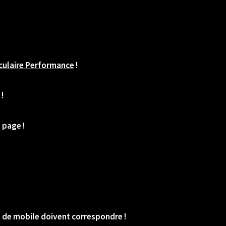
ulaire Performance
!
!
 page !
o de mobile doivent correspondre !