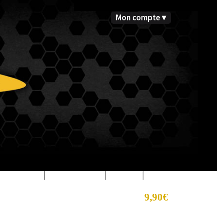
Mon compte ▾
Biotech USA
|
Olimp Nutrition
|
Corgenic
|
Fenioux Multisports
9,90€