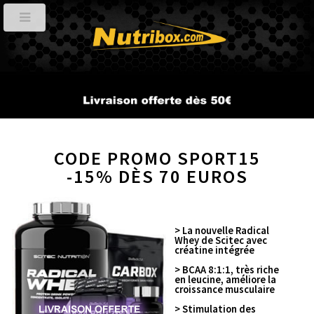
CODE PROMO SPORT15
-15% DÈS 70 EUROS
Retour
> La nouvelle Radical
Whey de Scitec avec
créatine intégrée
> BCAA 8:1:1, très riche
en leucine, améliore la
croissance musculaire
> Stimulation des