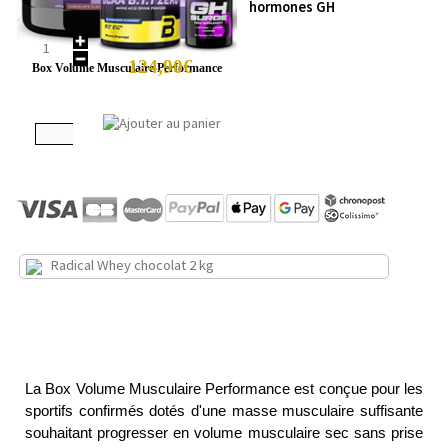
hormones GH
124,90€
Box Volume Musculaire Performance
Radical Whey chocolat 2 kg
La Box Volume Musculaire Performance est conçue pour les
sportifs confirmés dotés d'une masse musculaire suffisante
souhaitant progresser en volume musculaire sec sans prise