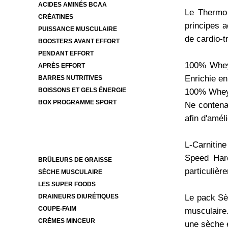
ACIDES AMINÉS BCAA
Le Thermo 
CRÉATINES
principes 
PUISSANCE MUSCULAIRE
de cardio-t
BOOSTERS AVANT EFFORT
PENDANT EFFORT
100% Whey 
APRÈS EFFORT
Enrichie en
BARRES NUTRITIVES
BOISSONS ET GELS ÉNERGIE
100% Whey I
BOX PROGRAMME SPORT
Ne contena
afin d'amé
L-Carnitin
Speed Hard
BRÛLEURS DE GRAISSE
particulièr
SÈCHE MUSCULAIRE
LES SUPER FOODS
Le pack Sè
DRAINEURS DIURÉTIQUES
COUPE-FAIM
musculaire
CRÈMES MINCEUR
une sèche 