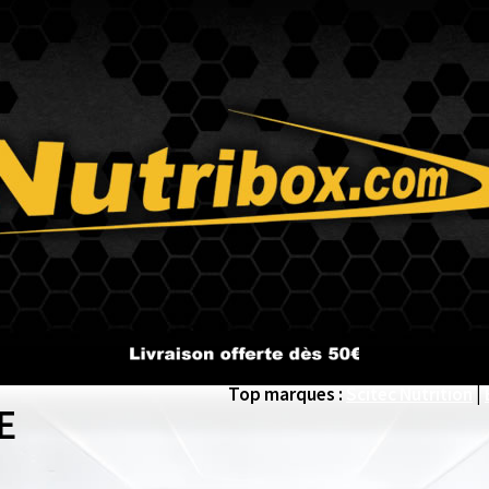
Top marques :
Scitec Nutrition
|
E