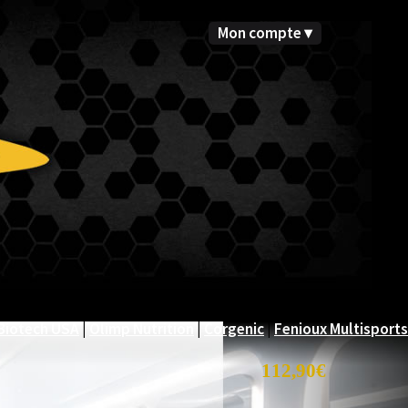
Mon compte ▾
Biotech USA
|
Olimp Nutrition
|
Corgenic
|
Fenioux Multisports
112,90€