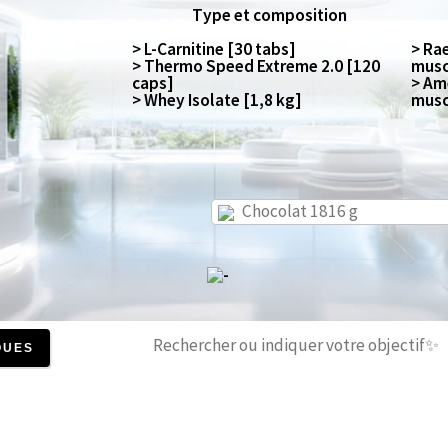
Type et composition
> L-Carnitine [30 tabs]
> Raf
> Thermo Speed Extreme 2.0 [120
musc
caps]
> Amé
> Whey Isolate [1,8 kg]
musc
Chocolat 1816 g
QUES