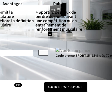
Avantages
Public
fermit la
> Sportifs désireux de
ulature
perdre du poids avant
liore la définition
une compétition ou en
ulaire
entraînement de
renforcement musculaire
Code promo SPORT15 -15% dès 70 e
✨ IA
GUIDE PAR SPORT