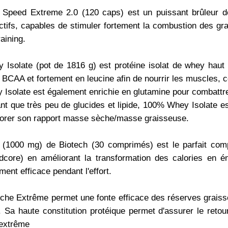
Speed Extreme 2.0 (120 caps) est un puissant brûleur de 
actifs, capables de stimuler fortement la combustion des g
raining.
Isolate (pot de 1816 g) est protéine isolat de whey haut
 BCAA et fortement en leucine afin de nourrir les muscles, c
solate est également enrichie en glutamine pour combattre 
nt que très peu de glucides et lipide, 100% Whey Isolate e
liorer son rapport masse sèche/masse graisseuse.
e (1000 mg) de Biotech (30 comprimés) est le parfait com
core) en améliorant la transformation des calories en én
ement efficace pendant l'effort.
che Extrême permet une fonte efficace des réserves graisse
. Sa haute constitution protéique permet d'assurer le reto
extrême