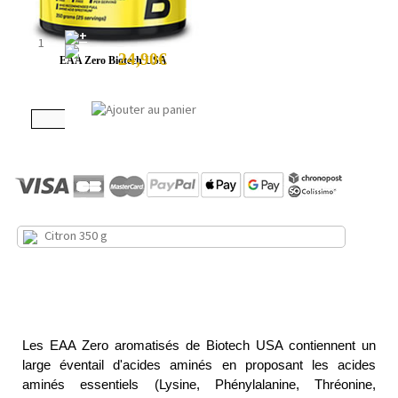
24,90€
EAA Zero Biotech USA
Citron 350 g
Les EAA Zero aromatisés de Biotech USA contiennent un
large éventail d'acides aminés en proposant les acides
aminés essentiels (Lysine, Phénylalanine, Thréonine,