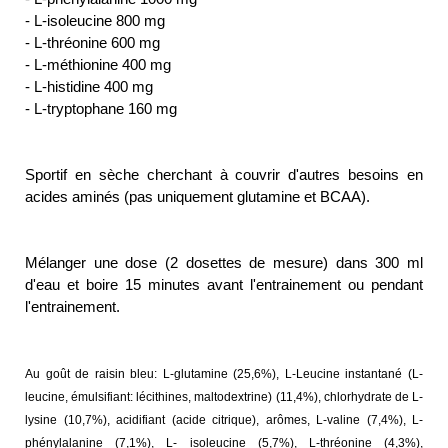
- L-isoleucine 800 mg
- L-thréonine 600 mg
- L-méthionine 400 mg
- L-histidine 400 mg
- L-tryptophane 160 mg
Cible utilisateur :
Sportif en sèche cherchant à couvrir d'autres besoins en
acides aminés (pas uniquement glutamine et BCAA).
Conseils d'utilisation :
Mélanger une dose (2 dosettes de mesure) dans 300 ml
d'eau et boire 15 minutes avant l'entrainement ou pendant
l'entrainement.
Ingrédients :
Au goût de raisin bleu: L-glutamine (25,6%), L-Leucine instantané (L-
leucine, émulsifiant: lécithines, maltodextrine) (11,4%), chlorhydrate de L-
lysine (10,7%), acidifiant (acide citrique), arômes, L-valine (7,4%), L-
phénylalanine (7,1%), L- isoleucine (5,7%), L-thréonine (4,3%),