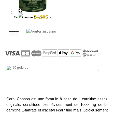
24,90€
Carni Cannon Muscle Army
60 gélules
Carni Cannon est une formule à base de L-carnitine assez
originale, constituée bien évidemment de 1000 mg de L-
carnitine L-tartrate et d’acétyl l-carnitine mais judicieusement