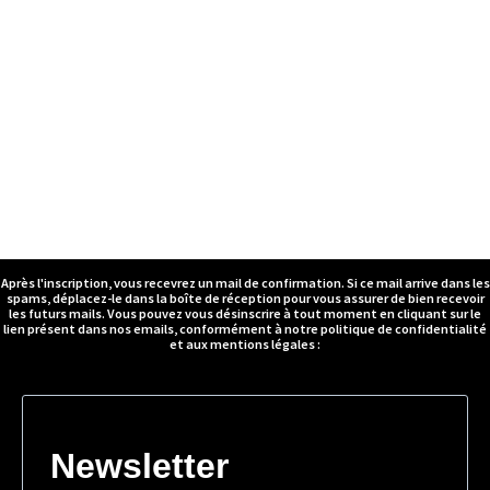
Après l'inscription, vous recevrez un mail de confirmation. Si ce mail arrive dans les
spams, déplacez-le dans la boîte de réception pour vous assurer de bien recevoir
les futurs mails. Vous pouvez vous désinscrire à tout moment en cliquant sur le
lien présent dans nos emails, conformément à notre politique de confidentialité
et aux mentions légales :