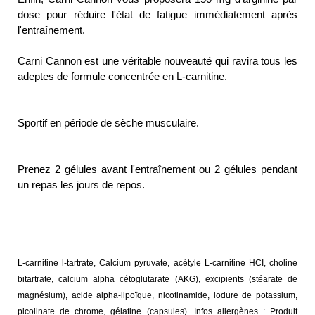
dose pour réduire l'état de fatigue immédiatement après
l'entraînement.
Carni Cannon est une véritable nouveauté qui ravira tous les
adeptes de formule concentrée en L-carnitine.
Cible utilisateur :
Sportif en période de sèche musculaire.
Conseils d'utilisation :
Prenez 2 gélules avant l'entraînement ou 2 gélules pendant
un repas les jours de repos.
Analyse nutritionnelle
Ingrédients :
L-carnitine l-tartrate, Calcium pyruvate, acétyle L-carnitine HCI, choline
bitartrate, calcium alpha cétoglutarate (AKG), excipients (stéarate de
magnésium), acide alpha-lipoïque, nicotinamide, iodure de potassium,
picolinate de chrome, gélatine (capsules). Infos allergènes : Produit