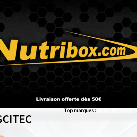
Top marques :
Scitec Nutrition
|
SCITEC