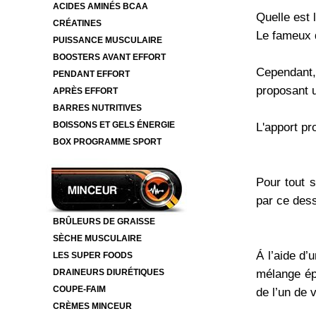
ACIDES AMINÉS BCAA
Quelle est 
CRÉATINES
Le fameux 
PUISSANCE MUSCULAIRE
BOOSTERS AVANT EFFORT
Cependant,
PENDANT EFFORT
proposant 
APRÈS EFFORT
BARRES NUTRITIVES
BOISSONS ET GELS ÉNERGIE
L'apport pr
BOX PROGRAMME SPORT
Cible utilis
Pour tout s
par ce dess
BRÛLEURS DE GRAISSE
Conseils d'u
SÈCHE MUSCULAIRE
Á l’aide d
LES SUPER FOODS
mélange épa
DRAINEURS DIURÉTIQUES
COUPE-FAIM
de l’un de 
CRÈMES MINCEUR