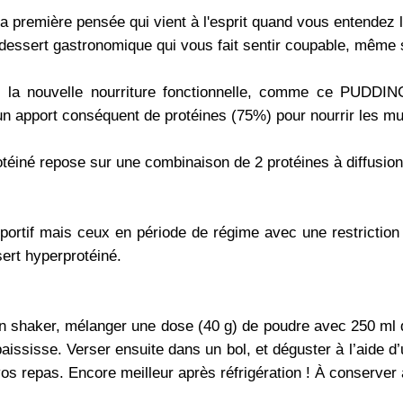
la première pensée qui vient à l'esprit quand vous entendez 
dessert gastronomique qui vous fait sentir coupable, même
 la nouvelle nourriture fonctionnelle, comme ce PUDDI
un apport conséquent de protéines (75%) pour nourrir les m
otéiné repose sur une combinaison de 2 protéines à diffusion
ateur :
portif mais ceux en période de régime avec une restriction
ert hyperprotéiné.
tilisation :
’un shaker, mélanger une dose (40 g) de poudre avec 250 ml
ississe. Verser ensuite dans un bol, et déguster à l’aide d’
vos repas. Encore meilleur après réfrigération ! À conserve