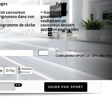
ages
Public
d'un savoureux
> Gourmand et
 rigoureux dans son
gourmande
souhaitant un
 programme de sèche
savoureux dessert
appauvri en glucides
Code promo SPORT15 -15% dès 70 e
✨ IA
GUIDE PAR SPORT