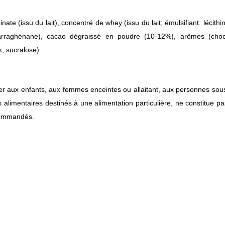
 :
nate (issu du lait), concentré de whey (issu du lait; émulsifiant: lécith
rraghénane), cacao dégraissé en poudre (10-12%), arômes (chocola
, sucralose).
gales :
r aux enfants, aux femmes enceintes ou allaitant, aux personnes sous 
limentaires destinés à une alimentation particulière, ne constitue pas
ommandés.