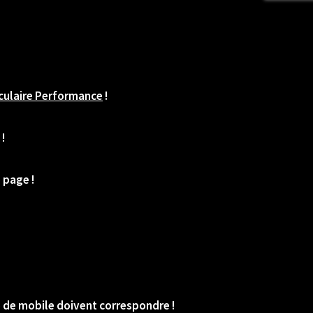
ulaire Performance
!
!
 page !
o de mobile doivent correspondre !