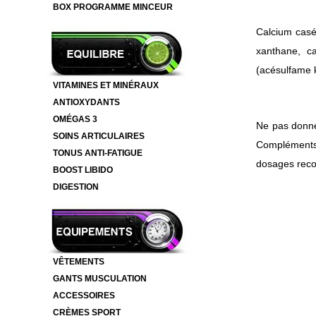
BOX PROGRAMME MINCEUR
Ingrédients
Calcium caséi
xanthane, ca
(acésulfame k
VITAMINES ET MINÉRAUX
ANTIOXYDANTS
Mentions lé
OMÉGAS 3
Ne pas donne
SOINS ARTICULAIRES
Compléments a
TONUS ANTI-FATIGUE
dosages rec
BOOST LIBIDO
DIGESTION
VÊTEMENTS
GANTS MUSCULATION
ACCESSOIRES
CRÈMES SPORT