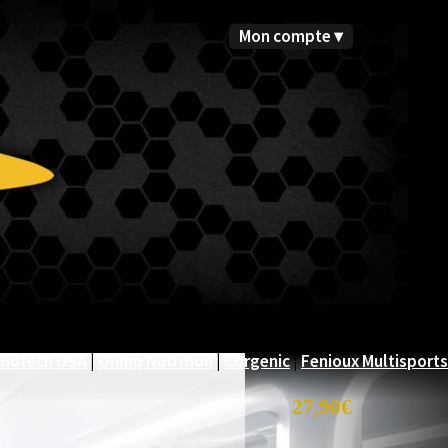
Mon compte ▾
Biotech USA
|
Olimp Nutrition
|
Corgenic
|
Fenioux Multisports
27,90€